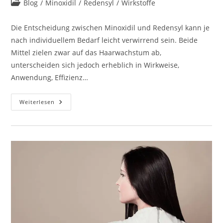
Beitrags-
Blog
/
Minoxidil
/
Redensyl
/
Wirkstoffe
Kategorie:
Die Entscheidung zwischen Minoxidil und Redensyl kann je
nach individuellem Bedarf leicht verwirrend sein. Beide
Mittel zielen zwar auf das Haarwachstum ab,
unterscheiden sich jedoch erheblich in Wirkweise,
Anwendung, Effizienz…
Minoxidil
Weiterlesen
Oder
Redensyl
–
Was
Passt
Besser
Zu
Mir?