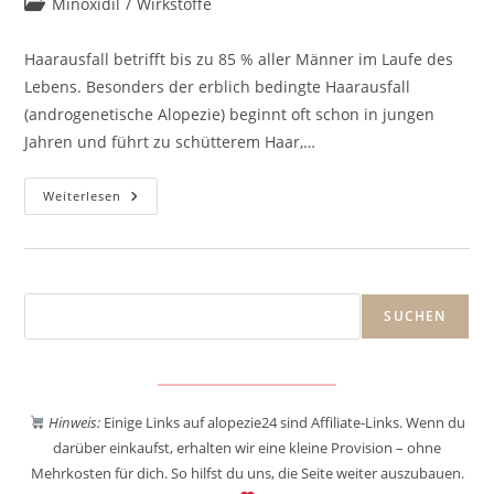
Beitrags-
Minoxidil
/
Wirkstoffe
Kategorie:
Haarausfall betrifft bis zu 85 % aller Männer im Laufe des
Lebens. Besonders der erblich bedingte Haarausfall
(androgenetische Alopezie) beginnt oft schon in jungen
Jahren und führt zu schütterem Haar,…
Die
Weiterlesen
Besten
Minoxidil
Produkte
Für
Männer
2025
Suchen
SUCHEN
Hinweis:
Einige Links auf alopezie24 sind Affiliate-Links. Wenn du
darüber einkaufst, erhalten wir eine kleine Provision – ohne
Mehrkosten für dich. So hilfst du uns, die Seite weiter auszubauen.