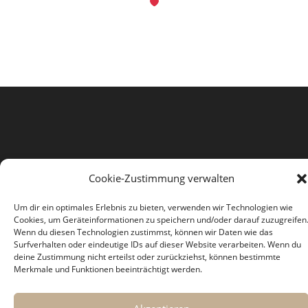
Cookie-Zustimmung verwalten
Um dir ein optimales Erlebnis zu bieten, verwenden wir Technologien wie
Cookies, um Geräteinformationen zu speichern und/oder darauf zuzugreifen
Über uns
Impressum
Datenschutzerklärung
Wenn du diesen Technologien zustimmst, können wir Daten wie das
Geschäftsbedingungen
Cookie-Richtlinie (EU)
Surfverhalten oder eindeutige IDs auf dieser Website verarbeiten. Wenn du
deine Zustimmung nicht erteilst oder zurückziehst, können bestimmte
alopezie24 ist Teilnehmer des Partnerprogramms von Amazon Services
Merkmale und Funktionen beeinträchtigt werden.
LLC, einem Partnerwerbeprogramm, das zur Bereitstellung eines
Mediums für Websites konzipiert wurde, mittels dessen durch die
Platzierung von Werbeanzeigen und Links zu alopezie24
Werbekostenerstattungen verdient werden können. Copyright 2026
alopezie24